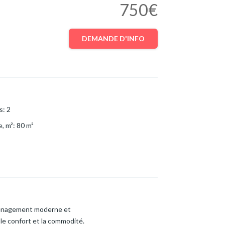
750€
DEMANDE D'INFO
s
:
2
e, m²
:
80
m²
aménagement moderne et
 le confort et la commodité.