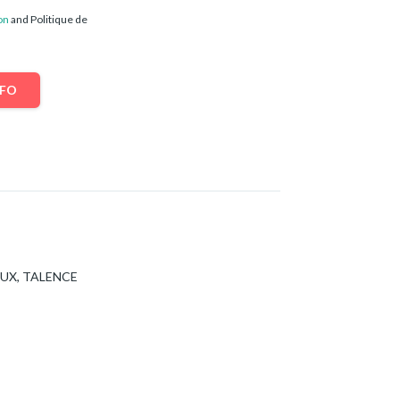
on
and Politique de
NFO
UX, TALENCE