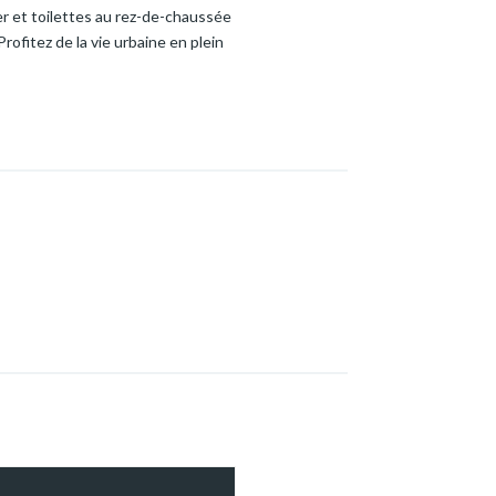
er et toilettes au rez-de-chaussée
rofitez de la vie urbaine en plein
 : L'appartement dispose d'une
trouvent également au rez-de-
offrant confort et intimité. Une
entretien de la chaudière gaz +
 veuillez nous contacter au 05
 appartement confortable et bien