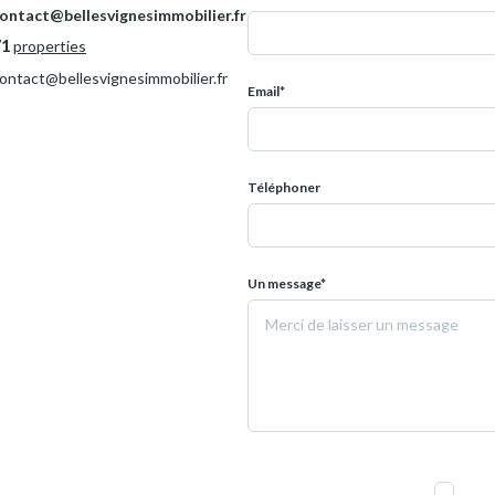
ontact@bellesvignesimmobilier.fr
71
properties
ontact@bellesvignesimmobilier.fr
Email*
Téléphoner
Un message*