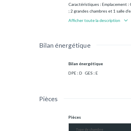
Caractéristiques : Emplacement : C
; 2 grandes chambres et 1 salle d'
cœur de Castres, avec un accès f
Afficher toute la description
cuisine ouverte sur le salon, offra
chaussée pour plus de praticité. 
salle d'eau avec WC complète cet 
Bilan énergétique
ordures ménagères) Dépôt de Gar
57 97 90 60 ou par e-mail à conta
agencé au centre de Castres, Gir
Bilan énergétique
DPE : D GES : E
Pièces
Pièces
Type de chambre