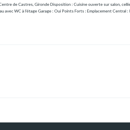
entre de Castres, Gironde Disposition : Cuisine ouverte sur salon, celli
eau avec WC à l'étage Garage : Oui Points Forts : Emplacement Central : P
acile aux commerces, restaurants et services. Aménagement Fonctionnel
nt un espace de vie convivial et lumineux. Un cellier et des toilettes se 
Chambres Spacieuses : À l'étage, vous trouverez deux grandes chambres, 
espace dédié à la détente. Loyer Mensuel :750€ ( dont charges de 20€ : 
antie : 730 € DISPONIBLE ACTUELLEMENT Pour plus de renseignements,
ct@bellesvignesimmobilier.fr Ne manquez pas cette occasion de louer un
onde.