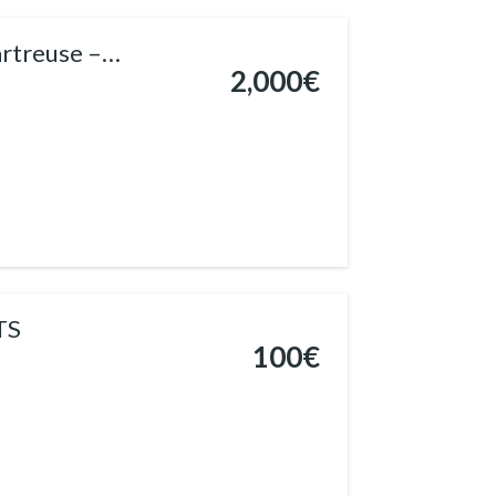
rtreuse –
2,000€
TS
100€