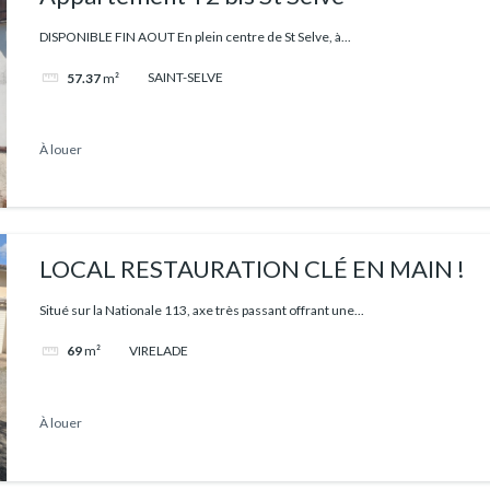
DISPONIBLE FIN AOUT En plein centre de St Selve, à...
SAINT-SELVE
57.37
m²
À louer
LOCAL RESTAURATION CLÉ EN MAIN !
Situé sur la Nationale 113, axe très passant offrant une...
VIRELADE
69
m²
À louer