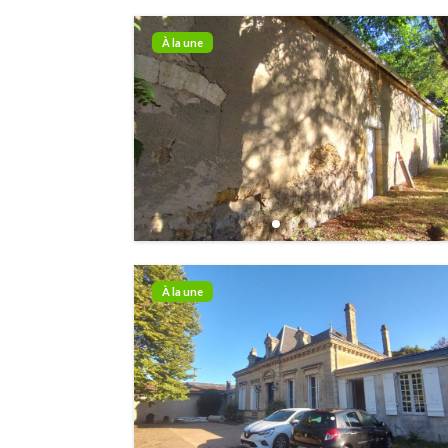
À la une
À la une