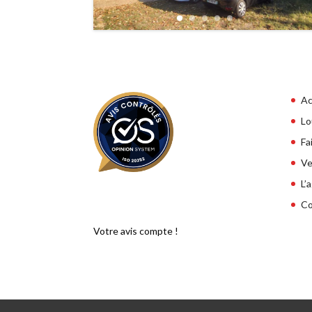
Ac
Lo
Fa
Ve
L’
Co
Votre avis compte !