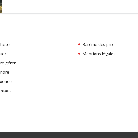
heter
Barème des prix
uer
Mentions légales
ire gérer
ndre
agence
ntact